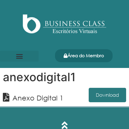
Área do Membro
Página Inicial
Quem somos
anexodigital1
Download
Anexo Digital 1