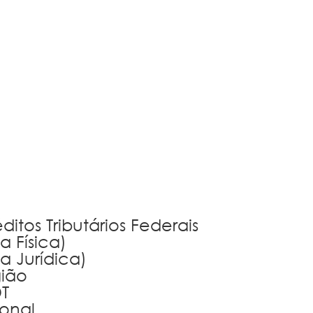
itos Tributários Federais
a Física)
a Jurídica)
gião
DT
onal