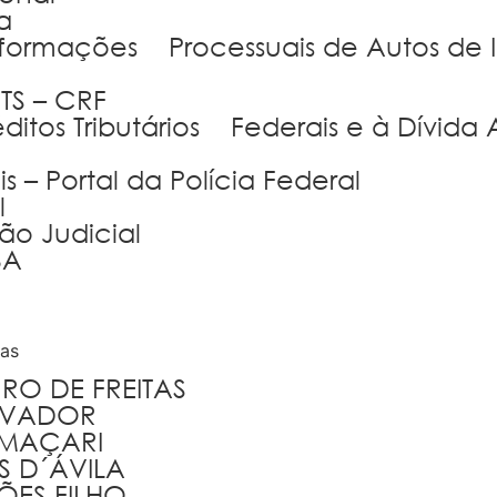
a
Informações Processuais de Autos de 
TS – CRF
ditos Tributários Federais e à Dívida 
 – Portal da Polícia Federal
l
ão Judicial
BA
tas
URO DE FREITAS
ALVADOR
CAMAÇARI
AS D´ÁVILA
MÕES FILHO