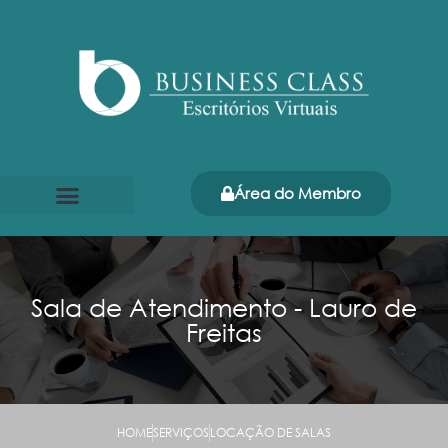
Área do Membro
Página Inicial
Quem somos
Sala de Atendimento - Lauro de
Freitas
HOME
SERVIÇOS
LOCAÇÃO DE SALAS