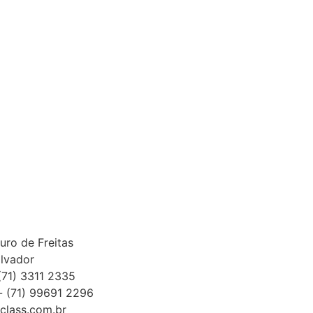
uro de Freitas
lvador
(71) 3311 2335
 (71) 99691 2296
class.com.br